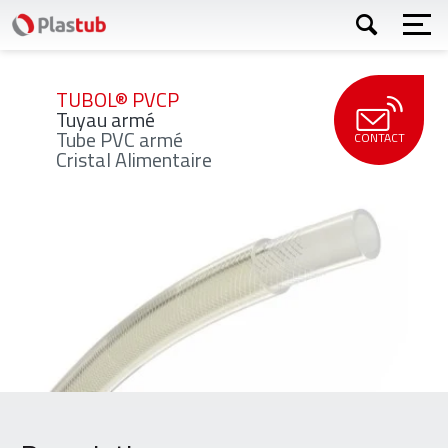
Aller
Rechercher
au
contenu
principal
TUBOL® PVCP
Tuyau armé
Tube PVC armé
CONTACT
Cristal Alimentaire