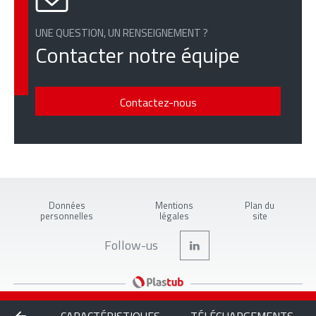
UNE QUESTION, UN RENSEIGNEMENT ?
Contacter notre équipe
Contactez-nous
Données
Mentions
Plan du
personnelles
légales
site
Follow-us
INTÉRESSÉ PAR CE PRODUIT ? CONTACTEZ NOUS !
Copyright © 2026 PLASTUB