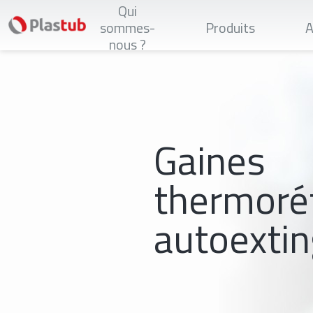
Aller
Qui
au
sommes-
Produits
A
contenu
nous ?
principal
Gaines
thermoré
autoextin